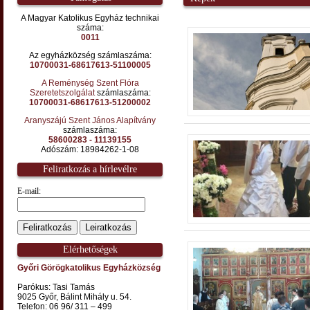
A Magyar Katolikus Egyház technikai
száma:
0011
Az egyházközség számlaszáma:
10700031-68617613-51100005
A Reménység Szent Flóra
Szeretetszolgálat
számlaszáma:
10700031-68617613-51200002
Aranyszájú Szent János Alapítvány
számlaszáma:
58600283 - 11139155
Adószám: 18984262-1-08
Feliratkozás a hírlevélre
E-mail:
Elérhetőségek
Győri Görögkatolikus Egyházközség
Parókus: Tasi Tamás
9025 Győr, Bálint Mihály u. 54.
Telefon: 06 96/ 311 – 499