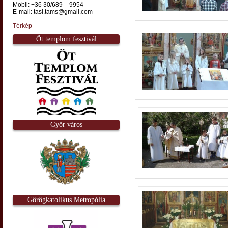
Mobil: +36 30/689 – 9954
E-mail: tasi.tams@gmail.com
Térkép
Öt templom fesztivál
Győr város
Görögkatolikus Metropólia