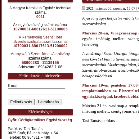
A Magyar Katolikus Egyház technikai
2021. március 06. szombat, 16:07 |
száma:
0011
A járványügyi helyzetre való tek
szertartásokat.
Az egyházközség számlaszáma:
10700031-68617613-51100005
Március 28-án, Virágvasárnap
a
A Reménység Szent Flóra
egyéni imádság mellett, szentg
Szeretetszolgálat
számlaszáma:
lehetőség.
10700031-68617613-51200002
A vasárnapi Szent Liturgia látoga
Aranyszájú Szent János Alapítvány
számlaszáma:
nem követ el bűnt a távolmaradás
58600283 - 11139155
szertartásaink. Vasárnapjainkat,
Adószám: 18984262-1-08
Szentírás olvasással, a különböző
Feliratkozás a hírlevélre
bekapcsolódással.
Március 19-én, pénteken 17.00
E-mail:
templomunkban az Elszenteltek 
egyházközségünk facebook olda
Március 21-én, vasárnap a templ
imádság mellett, szentgyónás elvég
Elérhetőségek
Győri Görögkatolikus Egyházközség
Tasi Tamás parókus
Parókus: Tasi Tamás
9025 Győr, Bálint Mihály u. 54.
Telefon: 06 96/ 311 – 499