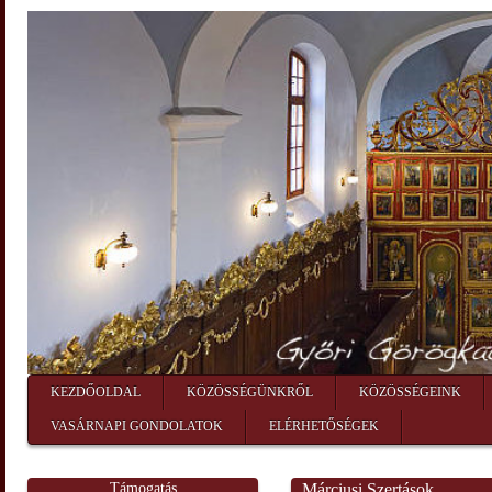
KEZDŐOLDAL
KÖZÖSSÉGÜNKRŐL
KÖZÖSSÉGEINK
VASÁRNAPI GONDOLATOK
ELÉRHETŐSÉGEK
Támogatás
Márciusi Szertások