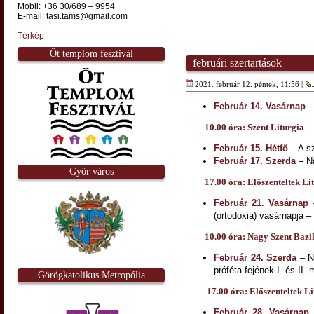
Mobil: +36 30/689 – 9954
E-mail: tasi.tams@gmail.com
Térkép
Öt templom fesztivál
februári szertartások
2021. február 12. péntek, 11:56 |
Február 14. Vasárnap
–
10.00 óra: Szent Liturgia
Február 15. Hétfő
– A sz
Február 17. Szerda
– Na
Győr város
17.00 óra: Előszenteltek Lit
Február 21. Vasárnap
–
(ortodoxia) vasárnapja –
10.00 óra: Nagy Szent Bazil 
Február 24. Szerda
– N
próféta fejének I. és II.
Görögkatolikus Metropólia
17.00 óra: Előszenteltek Lit
Február 28. Vasárnap
–