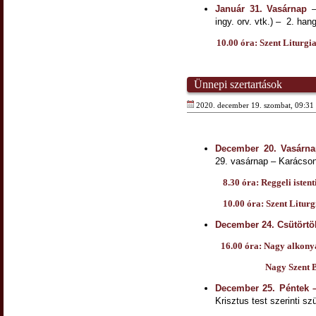
Január 31. Vasárnap
–
ingy. orv. vtk.) – 2. han
10.00 óra: Szent Liturgi
Ünnepi szertartások
2020. december 19. szombat, 09:31 
December 20. Vasárn
29. vasárnap – Karácson
8.30 óra: Reggeli istentis
10.00 óra: Szent Liturg
December 24. Csütörtö
16.00 óra: Nagy alkonyati i
Nagy Szent Bazil Li
December 25. Péntek 
Krisztus test szerinti s