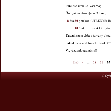
Pünkösd után 28. vasárnap
Ősatyák vasárnapja – 3.hang
8
óra
30
perckor : UTRENYE( Regg
10
órakor : Szent Liturgia
Tartsuk szem előtt a járvány okoz
tartsuk be a védelmi előírásokat!!
Vigyázzunk egymásra!!
Első
«
...
12
13
14
© Győr