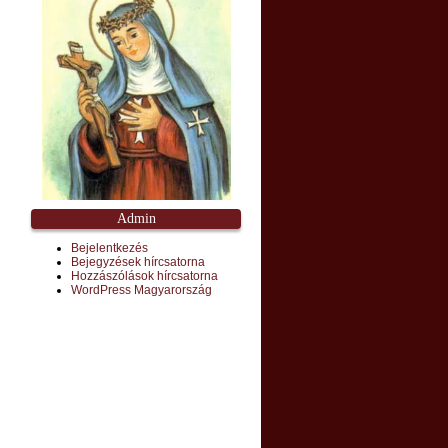
Admin
Bejelentkezés
Bejegyzések hírcsatorna
Hozzászólások hírcsatorna
WordPress Magyarország