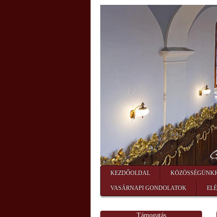
KEZDŐOLDAL
KÖZÖSSÉGÜNK
VASÁRNAPI GONDOLATOK
EL
Támogatás