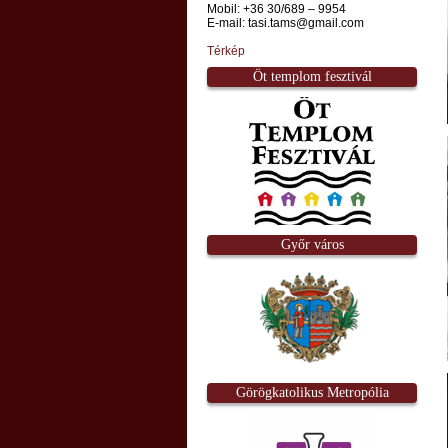
Mobil: +36 30/689 – 9954
E-mail: tasi.tams@gmail.com
Térkép
Öt templom fesztivál
Győr város
Görögkatolikus Metropólia