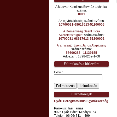
A Magyar Katolikus Egyház technikai
száma:
0011
Az egyházközség számlaszáma:
10700031-68617613-51100005
A Reménység Szent Flóra
Szeretetszolgálat
számlaszáma:
10700031-68617613-51200002
Aranyszájú Szent János Alapítvány
számlaszáma:
58600283 - 11139155
Adószám: 18984262-1-08
Feliratkozás a hírlevélre
E-mail:
Elérhetőségek
Győri Görögkatolikus Egyházközség
Parókus: Tasi Tamás
9025 Győr, Bálint Mihály u. 54.
Telefon: 06 96/ 311 – 499