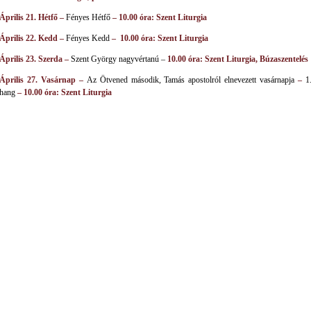
Április 21. Hétfő –
Fényes Hétfő
– 10.00 óra: Szent Liturgia
Április 22. Kedd –
Fényes Kedd
–
10.00 óra: Szent Liturgia
Április 23. Szerda –
Szent György nagyvértanú –
10.00 óra: Szent Liturgia, Búzaszentelés
Április 27. Vasárnap –
Az Ötvened második, Tamás apostolról elnevezett vasárnapja
–
1
hang
– 10.00 óra: Szent Liturgia