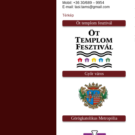
Mobil: +36 30/689 – 9954
E-mail: tasi.tams@gmail.com
Térkép
Öt templom fesztivál
Győr város
Görögkatolikus Metropólia