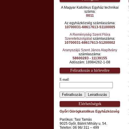
A Magyar Katolikus Egyház technikai
száma:
0011
Az egyházközség számlaszáma:
10700031-68617613-51100005
A Reménység Szent Flóra
Szeretetszolgálat
számlaszáma:
10700031-68617613-51200002
Aranyszájú Szent János Alapítvány
számlaszáma:
58600283 - 11139155
Adószám: 18984262-1-08
Feliratkozás a hírlevélre
E-mail:
Elérhetőségek
Győri Görögkatolikus Egyházközség
Parókus: Tasi Tamás
9025 Győr, Bálint Mihály u. 54.
Telefon: 06 96/ 311 – 499