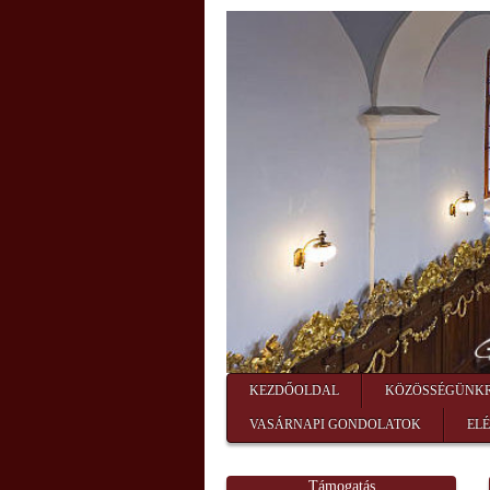
KEZDŐOLDAL
KÖZÖSSÉGÜNK
VASÁRNAPI GONDOLATOK
EL
Támogatás