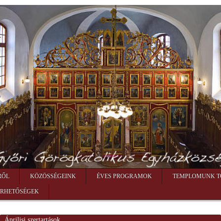
RŐL
KÖZÖSSÉGEINK
ÉVES PROGRAMOK
TEMPLOMUNK T
ÉRHETŐSÉGEK
Áprilisi szertartások