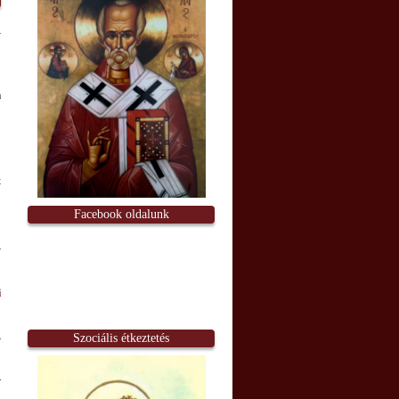
:
a
:
t
Facebook oldalunk
y
i
,
Szociális étkeztetés
–