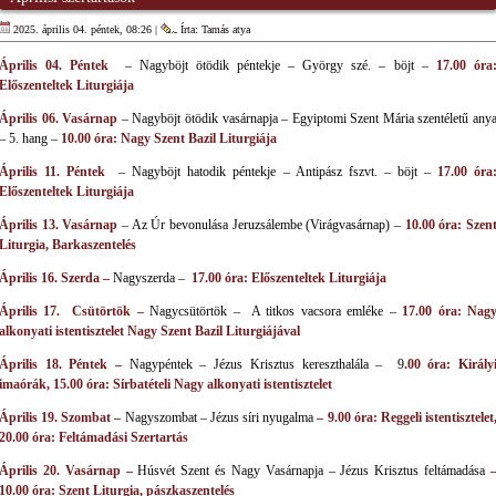
2025. április 04. péntek, 08:26 |
Írta: Tamás atya
Április 04. Péntek
– Nagyböjt ötödik péntekje – György szé. – böjt –
17.00 óra
Előszenteltek Liturgiája
Április 06. Vasárnap
– Nagyböjt ötödik vasárnapja – Egyiptomi Szent Mária szentéletű any
– 5. hang –
10.00 óra: Nagy Szent Bazil Liturgiája
Április 11. Péntek
– Nagyböjt hatodik péntekje – Antipász fszvt. – böjt –
17.00 óra
Előszenteltek Liturgiája
Április 13. Vasárnap
– Az Úr bevonulása Jeruzsálembe (Virágvasárnap) –
10.00 óra: Szen
Liturgia, Barkaszentelés
Április 16. Szerda –
Nagyszerda –
17.00 óra: Előszenteltek Liturgiája
Április 17. Csütörtök
–
Nagycsütörtök – A titkos vacsora emléke –
17.00 óra: Nag
alkonyati istentisztelet Nagy Szent Bazil Liturgiájával
Április 18. Péntek –
Nagypéntek – Jézus Krisztus kereszthalála – 9
.00 óra: Király
imaórák, 15.00 óra: Sírbatételi Nagy alkonyati istentisztelet
Április 19. Szombat –
Nagyszombat – Jézus síri nyugalma
– 9.00 óra: Reggeli istentisztelet
20.00 óra: Feltámadási Szertartás
Április 20. Vasárnap –
Húsvét Szent és Nagy Vasárnapja – Jézus Krisztus feltámadása
10.00 óra: Szent Liturgia, pászkaszentelés