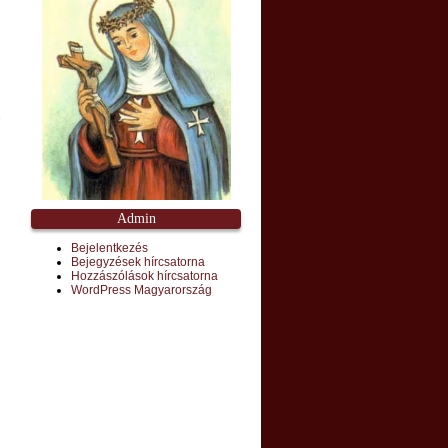
.
Admin
Bejelentkezés
Bejegyzések hírcsatorna
Hozzászólások hírcsatorna
WordPress Magyarország