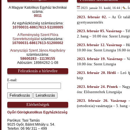
A Magyar Katolikus Egyház technikai
2023. január 31. kedd, 16:44 |
Ír
száma:
0011
2023. február 02.
– Az Úr talál
gyertyaszentelés
Az egyházközség számlaszáma:
10700031-68617613-51100005
2023. február 05. Vasárnap
– Ték
A Reménység Szent Flóra
2. hang – 10.00 óra: Szent Liturgi
Szeretetszolgálat
számlaszáma:
10700031-68617613-51200002
2023. február 12. Vasárnap
– Hú
10.00 óra: Szent Liturgia 16.00 ó
Aranyszájú Szent János Alapítvány
számlaszáma:
58600283 - 11139155
2023. február 19. Vasárnap
– Va
Adószám: 18984262-1-08
10.00 óra: Szent Liturgia
Feliratkozás a hírlevélre
2023. február 20. Hétfő
– Leó fp
böjt
E-mail:
2023. február 24. Péntek
– Nagyb
óra: Előszenteltek Liturgiája
2023. február 26. Vasárnap
– 
Elérhetőségek
(ortodoxia) vasárnapja – 5. hang 
Győri Görögkatolikus Egyházközség
Parókus: Tasi Tamás
9025 Győr, Bálint Mihály u. 54.
Telefon: 06 96/ 311 – 499