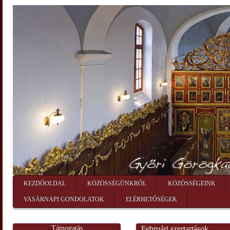
KEZDŐOLDAL
KÖZÖSSÉGÜNKRŐL
KÖZÖSSÉGEINK
VASÁRNAPI GONDOLATOK
ELÉRHETŐSÉGEK
Támogatás
Februári szertartások