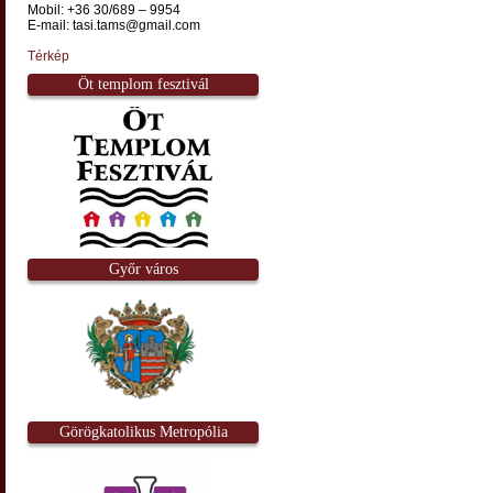
Mobil: +36 30/689 – 9954
E-mail: tasi.tams@gmail.com
Térkép
Öt templom fesztivál
Győr város
Görögkatolikus Metropólia