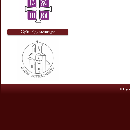
Győri Egyházmegye
© Győr