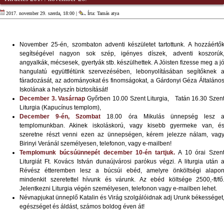
2017. november 29. szerda, 18:00 |
Írta: Tamás atya
November 25-én, szombaton adventi készületet tartottunk. A hozzáértő
segítségével nagyon sok szép, igényes díszek, adventi koszorúk
angyalkák, mécsesek, gyertyák stb. készülhettek. A Jóisten fizesse meg a j
hangulatú együttlétünk szervezésében, lebonyolításában segítőknek 
fáradozását, az adományokat és finomságokat, a Gárdonyi Géza Általáno
Iskolának a helyszín biztosítását!
December 3. Vasárnap
Győrben 10.00 Szent Liturgia, Tatán 16.30 Szen
Liturgia (Kapucínus templom),
December 9-én, Szombat
18.00 óra Mikulás ünnepség lesz 
templomunkban. Akinek iskoláskorú, vagy kisebb gyermeke van, é
szeretne részt venni ezen az ünnepségen, kérem jelezze nálam, vag
Birinyi Veránál személyesen, telefonon, vagy e-mailben!
Templomunk búcsúünnepét december 10-én tartjuk.
A 10 órai Szen
Liturgiát Ft. Kovács István dunaújvárosi parókus végzi. A liturgia után 
Révész étteremben lesz a búcsúi ebéd, amelyre önköltségi alapo
mindenkit szeretettel hívunk és várunk. Az ebéd költsége 2500,-ft/fő
Jelentkezni Liturgia végén személyesen, telefonon vagy e-mailben lehet.
Névnapjukat ünneplő Katalin és Virág szolgálóidnak adj Urunk békességet
egészséget és áldást, számos boldog éven át!