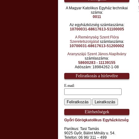
A Magyar Katolikus Egyház technikai
száma:
0011
Az egyházközség számlaszáma:
10700031-68617613-51100005
A Reménység Szent Flóra
Szeretetszolgálat
számlaszáma:
10700031-68617613-51200002
Aranyszájú Szent János Alapítvány
számlaszáma:
58600283 - 11139155
Adószám: 18984262-1-08
Feliratkozás a hírlevélre
E-mail:
Elérhetőségek
Győri Görögkatolikus Egyházközség
Parókus: Tasi Tamás
9025 Győr, Bálint Mihály u. 54.
Telefon: 06 96/ 311 – 499