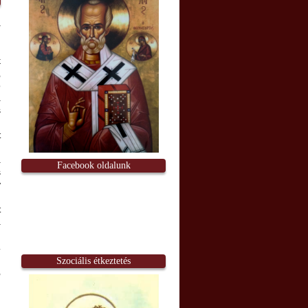
k
,
ó
a
s
t
a
Facebook oldalunk
s
y
t
a
n
.
Szociális étkeztetés
,