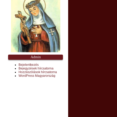
Admin
Bejelentkezés
Bejegyzések hírcsatorna
Hozzászólások hírcsatorna
WordPress Magyarország