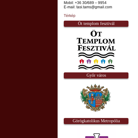
Mobil: +36 30/689 – 9954
E-mail: tasi.tams@gmail.com
Térkép
Öt templom fesztivál
Győr város
Görögkatolikus Metropólia