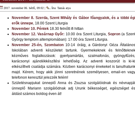
2017. november 06. hétfő, 09:02 |
Írta: Tamás atya
November 8. Szerda, Szent Mihály és Gábor főangyalok, és a többi ég
erők ünnepe
, 18.00 Szent Liturgia
November 10. Péntek
18.30 felnőtt ifi hittan
November 12. Vasárnap
Győr:
10.00 óra Szent Liturgia,
Sopron
(a Szen
György templom altemplomában): 17.00 óra Szent Liturgia.
November 25-én, Szombaton
10-14 óráig, a Gárdonyi Géza Általáno
Iskolában adventi készületet tartunk. Gyermekeknek és felnőttekne
kézműves foglalkozások: gyertyamártás, szalmafonás, gyöngyfűzés
karácsonyi ajándékkészítési lehetőség. Az adventi koszorút is ki-k
elkészítheti családja számára. Közben karácsonyi énekeket is tanulhatun
majd. Kérem, hogy akik jönni szeretnének személyesen, email-en vag
telefonon keresztül jelezzék felém!
Születésnapjukat ünneplő Anna és Zsuzsa szolgálóidnak és névnapjá
ünneplő Mariann szolgálódnak adj Urunk békességet, egészséget é
áldást számos boldog éven át!