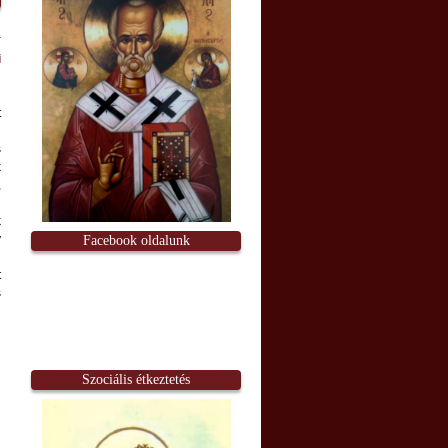
i
t
s
k
,
i
k
y
Facebook oldalunk
t
s
Szociális étkeztetés