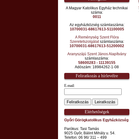
A Magyar Katolikus Egyház technikai
száma:
0011
Az egyházközség számlaszáma:
10700031-68617613-51100005
A Reménység Szent Flóra
Szeretetszolgálat
számlaszáma:
10700031-68617613-51200002
Aranyszájú Szent János Alapítvány
számlaszáma:
58600283 - 11139155
Adószám: 18984262-1-08
Feliratkozás a hírlevélre
E-mail:
Elérhetőségek
Győri Görögkatolikus Egyházközség
Parókus: Tasi Tamás
9025 Győr, Bálint Mihály u. 54.
Telefon: 06 96/ 311 – 499