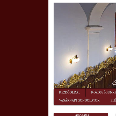
KEZDŐOLDAL
KÖZÖSSÉGÜNK
VASÁRNAPI GONDOLATOK
EL
Támogatás