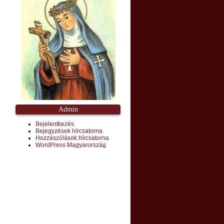
Admin
Bejelentkezés
Bejegyzések hírcsatorna
Hozzászólások hírcsatorna
WordPress Magyarország