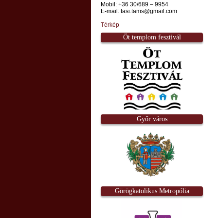
Mobil: +36 30/689 – 9954
E-mail: tasi.tams@gmail.com
Térkép
Öt templom fesztivál
Győr város
Görögkatolikus Metropólia