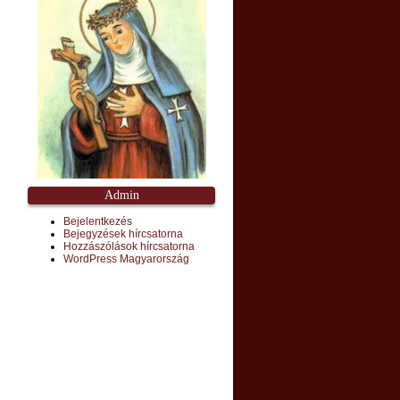
Admin
Bejelentkezés
Bejegyzések hírcsatorna
Hozzászólások hírcsatorna
WordPress Magyarország