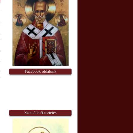
t
n
.
s
a
,
l
s
Facebook oldalunk
a
Szociális étkeztetés