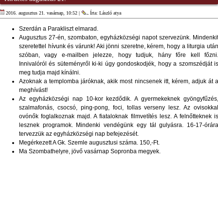
2016. augusztus 21. vasárnap, 10:52 |
Írta: László atya
Szerdán a Parakliszt elmarad.
Augusztus 27-én, szombaton, egyházközségi napot szervezünk. Mindenki
szeretettel hívunk és várunk! Aki jönni szeretne, kérem, hogy a liturgia utá
szóban, vagy e-mailben jelezze, hogy tudjuk, hány főre kell főzni
Innivalóról és süteményről ki-ki úgy gondoskodjék, hogy a szomszédját i
meg tudja majd kínálni.
Azoknak a templomba járóknak, akik most nincsenek itt, kérem, adjuk át 
meghívást!
Az egyházközségi nap 10-kor kezdődik. A gyermekeknek gyöngyfűzés
szalmafonás, csocsó, ping-pong, foci, tollas verseny lesz. Az ovisokka
ovónők foglalkoznak majd. A fiataloknak filmvetítés lesz. A felnőtteknek i
lesznek programok. Mindenki vendégünk egy tál gulyásra. 16-17-órár
tervezzük az egyházközségi nap befejezését.
Megérkezett A Gk. Szemle augusztusi száma. 150,-Ft.
Ma Szombathelyre, jövő vasárnap Sopronba megyek.