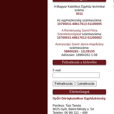
A Magyar Katolikus Egyház technikai
száma:
0011
Az egyházközség számlaszáma:
10700031-68617613-51100005
A Reménység Szent Flóra
Szeretetszolgálat
számlaszáma:
10700031-68617613-51200002
Aranyszájú Szent János Alapítvány
számlaszáma:
58600283 - 11139155
Adószám: 18984262-1-08
Feliratkozás a hírlevélre
E-mail:
Elérhetőségek
Győri Görögkatolikus Egyházközség
Parókus: Tasi Tamás
9025 Győr, Bálint Mihály u. 54.
Telefon: 06 96/ 311 – 499