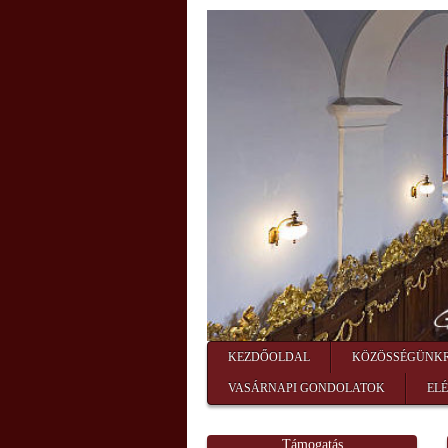
KEZDŐOLDAL
KÖZÖSSÉGÜNK
VASÁRNAPI GONDOLATOK
EL
Támogatás