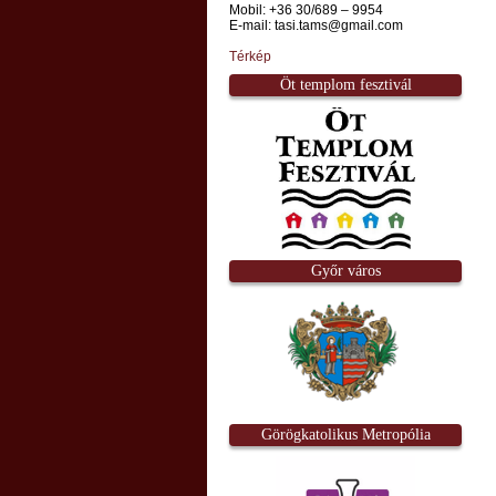
Mobil: +36 30/689 – 9954
E-mail: tasi.tams@gmail.com
Térkép
Öt templom fesztivál
Győr város
Görögkatolikus Metropólia