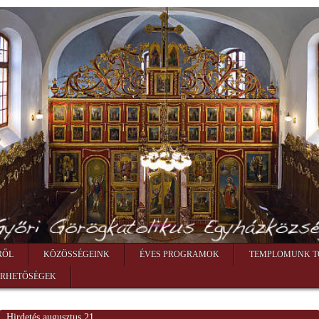
RŐL
KÖZÖSSÉGEINK
ÉVES PROGRAMOK
TEMPLOMUNK T
ÉRHETŐSÉGEK
Hirdetés augusztus 21.