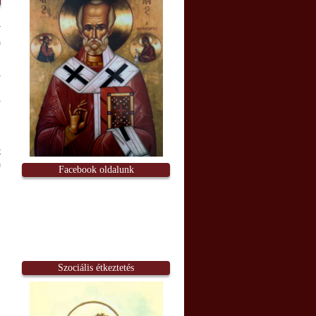
n
-
-
k
m
Facebook oldalunk
Szociális étkeztetés