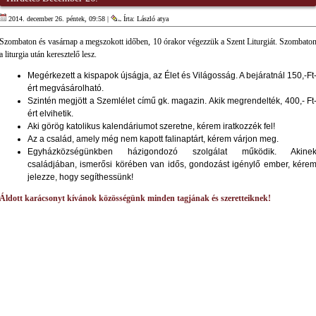
2014. december 26. péntek, 09:58 |
Írta: László atya
Szombaton és vasárnap a megszokott időben, 10 órakor végezzük a Szent Liturgiát. Szombato
a liturgia után keresztelő lesz.
Megérkezett a kispapok újságja, az Élet és Világosság. A bejáratnál 150,-Ft
ért megvásárolható.
Szintén megjött a Szemlélet című gk. magazin. Akik megrendelték, 400,- Ft
ért elvihetik.
Aki görög katolikus kalendáriumot szeretne, kérem iratkozzék fel!
Az a család, amely még nem kapott falinaptárt, kérem várjon meg.
Egyházközségünkben házigondozó szolgálat működik. Akine
családjában, ismerősi körében van idős, gondozást igénylő ember, kére
jelezze, hogy segíthessünk!
Áldott karácsonyt kívánok közösségünk minden tagjának és szeretteiknek!