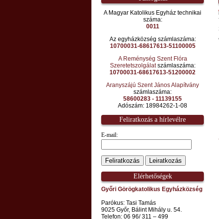
A Magyar Katolikus Egyház technikai
száma:
0011
Az egyházközség számlaszáma:
10700031-68617613-51100005
A Reménység Szent Flóra
Szeretetszolgálat
számlaszáma:
10700031-68617613-51200002
Aranyszájú Szent János Alapítvány
számlaszáma:
58600283 - 11139155
Adószám: 18984262-1-08
Feliratkozás a hírlevélre
E-mail:
Elérhetőségek
Győri Görögkatolikus Egyházközség
Parókus: Tasi Tamás
9025 Győr, Bálint Mihály u. 54.
Telefon: 06 96/ 311 – 499