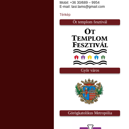
Mobil: +36 30/689 – 9954
E-mail: tasi.tams@gmail.com
Térkép
Öt templom fesztivál
Győr város
Görögkatolikus Metropólia