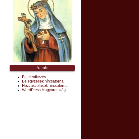
Admin
Bejelentkezés
Bejegyzések hírcsatorna
Hozzászólások hírcsatorna
WordPress Magyarország