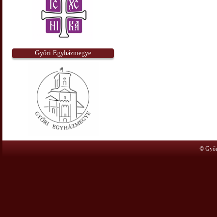
Győri Egyházmegye
© Győr