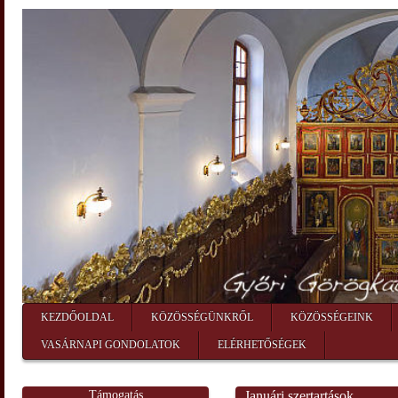
KEZDŐOLDAL
KÖZÖSSÉGÜNKRŐL
KÖZÖSSÉGEINK
VASÁRNAPI GONDOLATOK
ELÉRHETŐSÉGEK
Támogatás
Januári szertartások