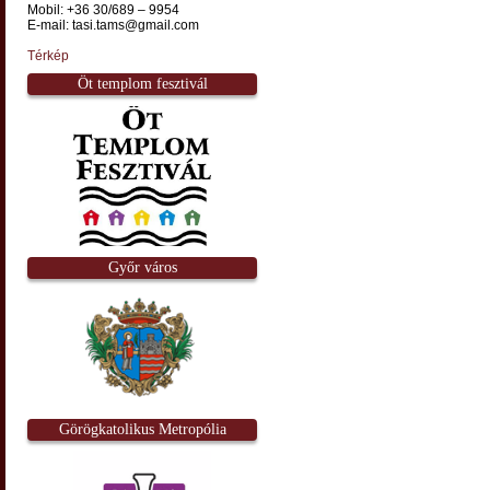
Mobil: +36 30/689 – 9954
E-mail: tasi.tams@gmail.com
Térkép
Öt templom fesztivál
Győr város
Görögkatolikus Metropólia