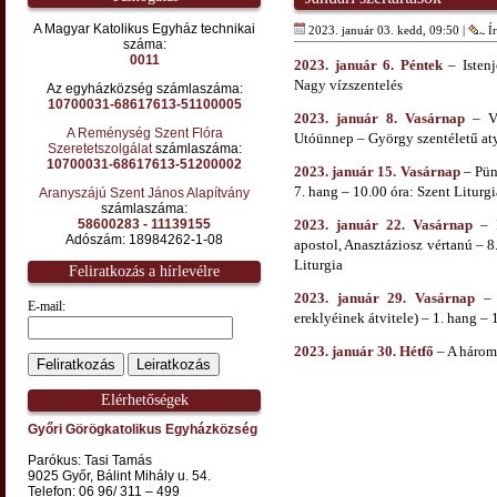
A Magyar Katolikus Egyház technikai
2023. január 03. kedd, 09:50 |
Ír
száma:
0011
2023. január 6. Péntek
– Istenj
Nagy vízszentelés
Az egyházközség számlaszáma:
10700031-68617613-51100005
2023. január 8. Vasárnap
– Ví
A Reménység Szent Flóra
Utóünnep – György szentéletű atya
Szeretetszolgálat
számlaszáma:
10700031-68617613-51200002
2023. január 15. Vasárnap
– Pün
7. hang – 10.00 óra: Szent Liturgi
Aranyszájú Szent János Alapítvány
számlaszáma:
58600283 - 11139155
2023. január 22. Vasárnap
– P
Adószám: 18984262-1-08
apostol, Anasztáziosz vértanú – 8
Liturgia
Feliratkozás a hírlevélre
2023. január 29. Vasárnap
– V
E-mail:
ereklyéinek átvitele) – 1. hang – 
2023. január 30. Hétfő
– A három 
Elérhetőségek
Győri Görögkatolikus Egyházközség
Parókus: Tasi Tamás
9025 Győr, Bálint Mihály u. 54.
Telefon: 06 96/ 311 – 499