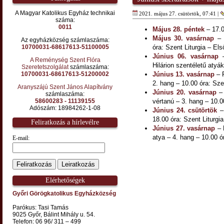
A Magyar Katolikus Egyház technikai
2021. május 27. csütörtök, 07:41 |
száma:
0011
Május 28. péntek
– 17.0
Május 30. vasárnap
– 
Az egyházközség számlaszáma:
10700031-68617613-51100005
óra: Szent Liturgia – El
Június 06. vasárnap
–
A Reménység Szent Flóra
Hilárion szentéletű atyák
Szeretetszolgálat
számlaszáma:
10700031-68617613-51200002
Június 13. vasárnap
– P
2. hang – 10.00 óra: Szen
Aranyszájú Szent János Alapítvány
Június 20. vasárnap
– 
számlaszáma:
58600283 - 11139155
vértanú – 3. hang – 10.0
Adószám: 18984262-1-08
Június 24. csütörtök
– 
18.00 óra: Szent Liturgia
Feliratkozás a hírlevélre
Június 27. vasárnap
– 
atya – 4. hang – 10.00 ór
E-mail:
Elérhetőségek
Győri Görögkatolikus Egyházközség
Parókus: Tasi Tamás
9025 Győr, Bálint Mihály u. 54.
Telefon: 06 96/ 311 – 499