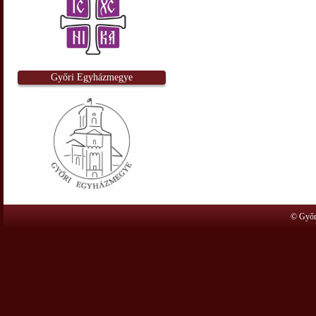
Győri Egyházmegye
© Győr