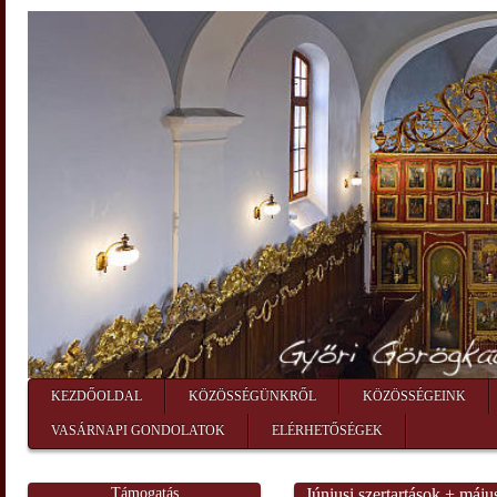
KEZDŐOLDAL
KÖZÖSSÉGÜNKRŐL
KÖZÖSSÉGEINK
VASÁRNAPI GONDOLATOK
ELÉRHETŐSÉGEK
Támogatás
Júniusi szertartások + máju