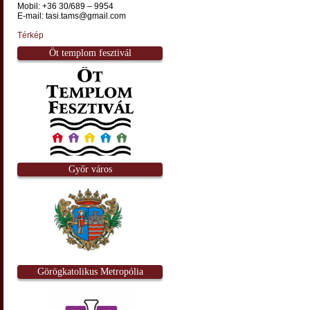
Mobil: +36 30/689 – 9954
E-mail: tasi.tams@gmail.com
Térkép
Öt templom fesztivál
Győr város
Görögkatolikus Metropólia