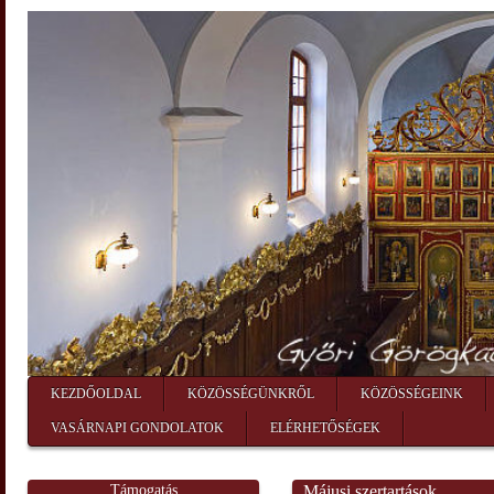
KEZDŐOLDAL
KÖZÖSSÉGÜNKRŐL
KÖZÖSSÉGEINK
VASÁRNAPI GONDOLATOK
ELÉRHETŐSÉGEK
Támogatás
Májusi szertartások