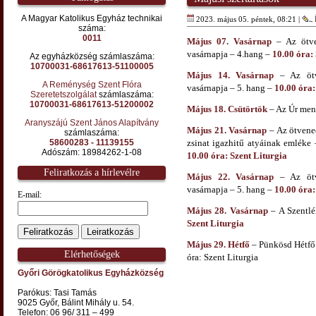
A Magyar Katolikus Egyház technikai
2023. május 05. péntek, 08:21 |
Í
száma:
0011
Május 07. Vasárnap
– Az ötven
vasárnapja – 4.hang –
10.00 óra:
Az egyházközség számlaszáma:
10700031-68617613-51100005
Május 14. Vasárnap
– Az ötve
A Reménység Szent Flóra
vasárnapja – 5. hang –
10.00 óra:
Szeretetszolgálat
számlaszáma:
10700031-68617613-51200002
Május 18. Csütörtök
– Az Úr me
Aranyszájú Szent János Alapítvány
Május 21. Vasárnap
– Az ötvened
számlaszáma:
58600283 - 11139155
zsinat igazhitű atyáinak emléke 
Adószám: 18984262-1-08
10.00 óra: Szent Liturgia
Feliratkozás a hírlevélre
Május 22. Vasárnap
– Az ötve
vasárnapja – 5. hang –
10.00 óra:
E-mail:
Május 28. Vasárnap
– A Szentlé
Szent Liturgia
Május 29. Hétfő
– Pünkösd Hétfő 
Elérhetőségek
óra: Szent Liturgia
Győri Görögkatolikus Egyházközség
Parókus: Tasi Tamás
9025 Győr, Bálint Mihály u. 54.
Telefon: 06 96/ 311 – 499