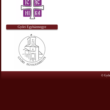
Győri Egyházmegye
© Győr