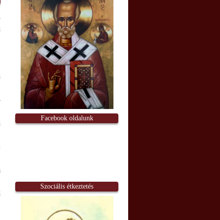
k
.
k
–
Facebook oldalunk
k
:
i
Szociális étkeztetés
ű