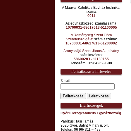
A Magyar Katolikus Egyház technikai
száma:
0011
Az egyházközség számlaszáma:
10700031-68617613-51100005
A Reménység Szent Flóra
Szeretetszolgálat
számlaszáma:
10700031-68617613-51200002
Aranyszájú Szent János Alapítvány
számlaszáma:
58600283 - 11139155
Adószám: 18984262-1-08
Feliratkozás a hírlevélre
E-mail:
Elérhetőségek
Győri Görögkatolikus Egyházközség
Parókus: Tasi Tamás
9025 Győr, Bálint Mihály u. 54.
Telefon: 06 96/ 311 – 499