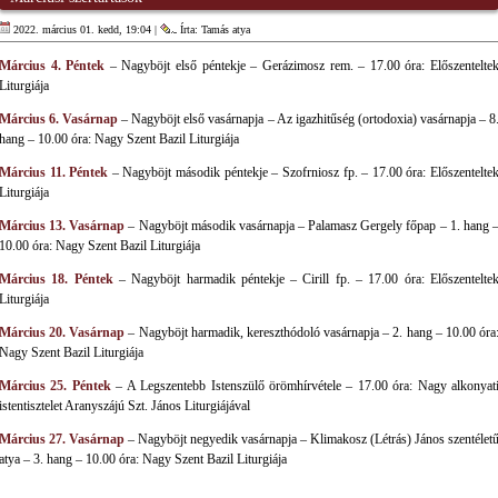
2022. március 01. kedd, 19:04 |
Írta: Tamás atya
Március 4. Péntek
– Nagyböjt első péntekje – Gerázimosz rem. – 17.00 óra: Előszentelte
Liturgiája
Március 6. Vasárnap
– Nagyböjt első vasárnapja – Az igazhitűség (ortodoxia) vasárnapja – 8
hang – 10.00 óra: Nagy Szent Bazil Liturgiája
Március 11. Péntek
– Nagyböjt második péntekje – Szofrniosz fp. – 17.00 óra: Előszentelte
Liturgiája
Március 13. Vasárnap
– Nagyböjt második vasárnapja – Palamasz Gergely főpap – 1. hang 
10.00 óra: Nagy Szent Bazil Liturgiája
Március 18. Péntek
– Nagyböjt harmadik péntekje – Cirill fp. – 17.00 óra: Előszentelte
Liturgiája
Március 20. Vasárnap
– Nagyböjt harmadik, kereszthódoló vasárnapja – 2. hang – 10.00 óra
Nagy Szent Bazil Liturgiája
Március 25. Péntek
– A Legszentebb Istenszülő örömhírvétele – 17.00 óra: Nagy alkonyat
istentisztelet Aranyszájú Szt. János Liturgiájával
Március 27. Vasárnap
– Nagyböjt negyedik vasárnapja – Klimakosz (Létrás) János szentélet
atya – 3. hang – 10.00 óra: Nagy Szent Bazil Liturgiája