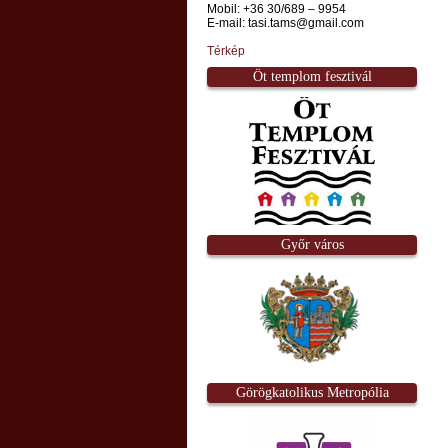
Mobil: +36 30/689 – 9954
E-mail: tasi.tams@gmail.com
Térkép
Öt templom fesztivál
Győr város
Görögkatolikus Metropólia