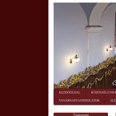
KEZDŐOLDAL
KÖZÖSSÉGÜNK
VASÁRNAPI GONDOLATOK
EL
Támogatás