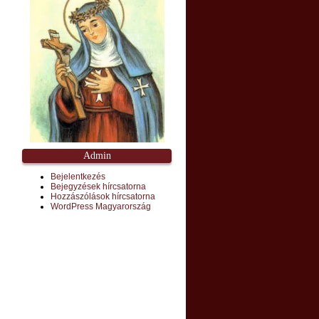
Admin
Bejelentkezés
Bejegyzések hírcsatorna
Hozzászólások hírcsatorna
WordPress Magyarország