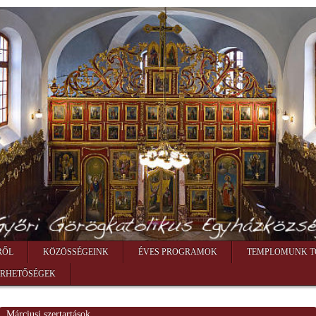
RŐL
KÖZÖSSÉGEINK
ÉVES PROGRAMOK
TEMPLOMUNK T
ÉRHETŐSÉGEK
Márciusi szertartások