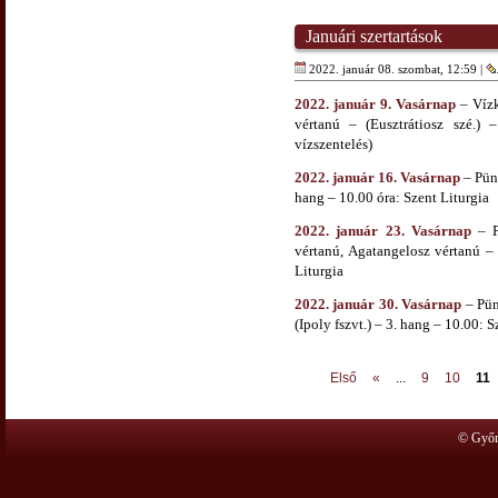
Januári szertartások
2022. január 08. szombat, 12:59 |
2022. január 9. Vasárnap
– Vízk
vértanú – (Eusztrátiosz szé.)
vízszentelés)
2022. január 16. Vasárnap
– Pünk
hang – 10.00 óra: Szent Liturgia
2022. január 23. Vasárnap
– P
vértanú, Agatangelosz vértanú – 
Liturgia
2022. január 30. Vasárnap
– Pün
(Ipoly fszvt.) – 3. hang – 10.00: S
Első
«
...
9
10
11
© Győr