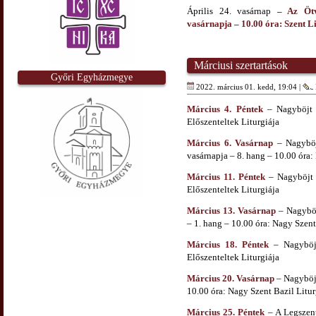
Április 24. vasárnap
– Az Ötv
vasárnapja
– 10.00 óra: Szent L
Márciusi szertartások
Győri Egyházmegye
2022. március 01. kedd, 19:04 |
Március 4. Péntek
– Nagyböjt e
Előszenteltek Liturgiája
Március 6. Vasárnap
– Nagyböjt
vasárnapja – 8. hang – 10.00 óra:
Március 11. Péntek
– Nagyböjt m
Előszenteltek Liturgiája
Március 13. Vasárnap
– Nagyböj
– 1. hang – 10.00 óra: Nagy Szent
Március 18. Péntek
– Nagyböjt
Előszenteltek Liturgiája
Március 20. Vasárnap
– Nagyböjt
10.00 óra: Nagy Szent Bazil Litur
Március 25. Péntek
– A Legszent