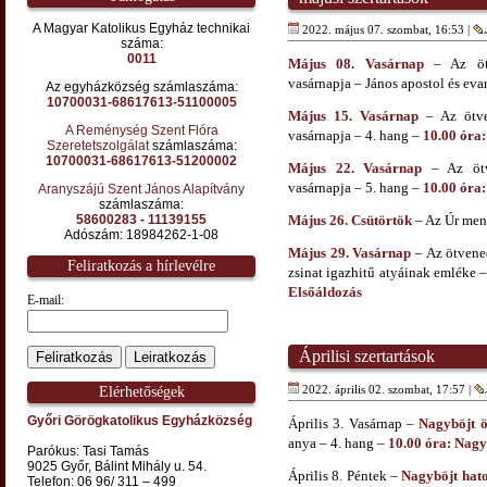
A Magyar Katolikus Egyház technikai
2022. május 07. szombat, 16:53 |
száma:
0011
Május 08. Vasárnap
– Az ötv
vasárnapja – János apostol és eva
Az egyházközség számlaszáma:
10700031-68617613-51100005
Május 15. Vasárnap
– Az ötven
A Reménység Szent Flóra
vasárnapja – 4. hang –
10.00 óra:
Szeretetszolgálat
számlaszáma:
10700031-68617613-51200002
Május 22. Vasárnap
– Az ötve
vasárnapja – 5. hang –
10.00 óra:
Aranyszájú Szent János Alapítvány
számlaszáma:
58600283 - 11139155
Május 26. Csütörtök
– Az Úr me
Adószám: 18984262-1-08
Május 29. Vasárnap
– Az ötvened
Feliratkozás a hírlevélre
zsinat igazhitű atyáinak emléke
Elsőáldozás
E-mail:
Áprilisi szertartások
2022. április 02. szombat, 17:57 |
Elérhetőségek
Győri Görögkatolikus Egyházközség
Április 3. Vasárnap –
Nagyböjt ö
anya – 4. hang –
10.00 óra: Nagy
Parókus: Tasi Tamás
9025 Győr, Bálint Mihály u. 54.
Április 8. Péntek –
Nagyböjt hato
Telefon: 06 96/ 311 – 499