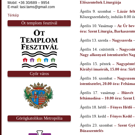
Előszenteltek Liturgiája
Mobil: +36 30/689 – 9954
E-mail: tasi.tams@gmail.com
Április 9. szombat –
Lázár fel
Térkép
Kőszegszerdahely, indulás 8.00 ór
Öt templom fesztivál
Április 10. Vasárnap –
Az Úr bev
óra: Szent Liturgia, Barkaszente
Április 13. szerda
– Nagyszerda
Április 14. csütörtök
– Nagycsüt
Nagy alkonyati istentisztelet Na
Április 15. péntek
– Nagypéntek
Királyi imaórák, 15.00 óra: Sírba
Győr város
Április 16. szombat
– Nagyszomba
istentisztelet, 20.00 óra: Feltám
Április 17. vasárnap
– Húsvét 
feltámadása – 10.00 óra: Szent L
Április 18. hétfő
– F
ényes Hétfő –
Április 19. kedd
– Fényes Kedd 
Görögkatolikus Metropólia
Április 23. szombat
– Szent Gyö
Búzaszentelés