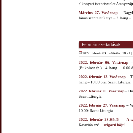
alkonyati istentisztelet Aranyszáj
Március 27. Vasárnap
– Nagybö
János szentéletű atya – 3. hang –
Februári szertartások
2022. február 03. csütörtök, 18:21 |
2022. február 06. Vasárnap
– 
(Bukolosz fp.) – 4. hang – 10.00 ó
2022. február 13. Vasárnap
– Té
hang – 10.00 óra: Szent Liturgia
2022. február 20. Vasárnap
– Hús
Szent Liturgia
2022. február 27. Vasárnap
– Va
10.00: Szent Liturgia
2022. február 28.Hétfő – A s
Kasszián szé. –
szigorú böjt!