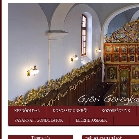
KEZDŐOLDAL
KÖZÖSSÉGÜNKRŐL
KÖZÖSSÉGEINK
VASÁRNAPI GONDOLATOK
ELÉRHETŐSÉGEK
Támogatás
májusi szertartások