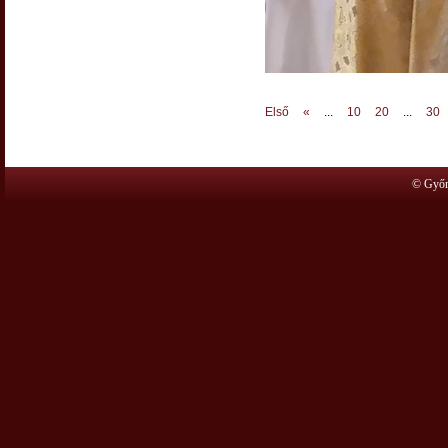
Első
«
...
10
20
...
30
© Győr