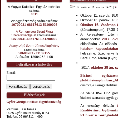
A Magyar Katolikus Egyház technikai
2017. október 11. szerda, 14:25 |
száma:
0011
Október 11. szerda: 18.0
Október 13. péntek: 18.30
Az egyházközség számlaszáma:
10700031-68617613-51100005
Október 15. Vasárnap
(Zárdatemplom): 17.30 S
A Reménység Szent Flóra
A Keresztény Értelmi
Szeretetszolgálat
számlaszáma:
10700031-68617613-51200002
érdeklődőket
2017. okt
előadására. Az előadá
Aranyszájú Szent János Alapítvány
hatalom kapcsolatában
számlaszáma:
58600283 - 11139155
helyszíne: Széchenyi 
Adószám: 18984262-1-08
Barsi Ernő Terem (Győr, 
Feliratkozás a hírlevélre
október 28-án, s
E-mail:
Bizánci egyház
plébániatemplomban:
,,
címmel, a Görögkatoliku
Az AKATHISZTOSZ görög
Elérhetőségek
bizánci szertartás egyik g
Győri Görögkatolikus Egyházközség
Az esemény délután
Parókus: Tasi Tamás
Rendtörténeti Gyűjtemén
9025 Győr, Bálint Mihály u. 54.
fél 6-kor a Görögkatoli
Telefon: 06 96/ 311 – 499