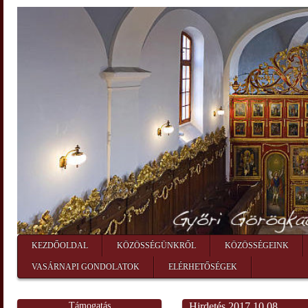
KEZDŐOLDAL
KÖZÖSSÉGÜNKRŐL
KÖZÖSSÉGEINK
VASÁRNAPI GONDOLATOK
ELÉRHETŐSÉGEK
Támogatás
Hirdetés 2017.10.08.