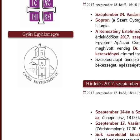
2017. szeptember 18. hétfő, 16:16 |
Szeptember 24. Vasár
Sopron
(a Szent Györg
Liturgia.
A Keresztény Értelmis
Győri Egyházmegye
érdeklődőket
2017. sze
Egyetem Apáczai Cse
meghívott vendég
Dr. 
keresztényei
címmel tart
Születésnapját ünnepl
békességet, egészséget
Hirdetés 2017. szeptember 
2017. szeptember 12. kedd, 18:44 |
Szeptember 14-én a Sz
az
ünnepe lesz, 18.00-ko
Szeptember 17. Vasár
(Zárdatemplom): 17.30 S
Sok szeretettel kös