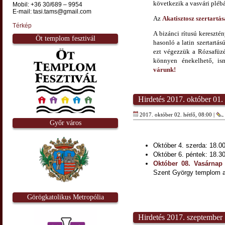
következik a vasvári pléb
Mobil: +36 30/689 – 9954
E-mail: tasi.tams@gmail.com
Az
Akatisztosz szertartá
Térkép
A bizánci rítusú kereszté
Öt templom fesztivál
hasonló a latin szertartá
ezt végezzük a Rózsafüzér
könnyen énekelhető, i
várunk!
Hirdetés 2017. október 01.
2017. október 02. hétfő, 08:00 |
Győr város
Október 4. szerda: 18.00
Október 6. péntek: 18.30 
Október 08. Vasárnap
Szent György templom al
Görögkatolikus Metropólia
Hirdetés 2017. szeptember 