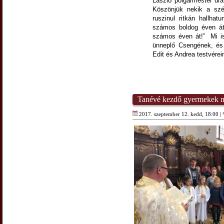
László polgármester ura
Köszönjük nekik a szé
ruszinul ritkán hallhat
számos boldog éven át
számos éven át!” Mi is 
ünneplő Csengének, és
Edit és Andrea testvérei
Tanévé kezdő gyermekek m
2017. szeptember 12. kedd, 18:00 |