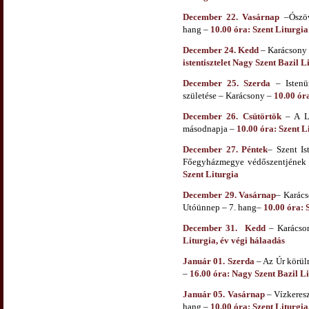
December 22. Vasárnap
–Ószöv
hang –
10.00 óra: Szent Liturgia
December 24. Kedd
– Karácsony v
istentisztelet Nagy Szent Bazil L
December 25. Szerda
– Istenün
születése – Karácsony –
10.00 óra
December 26. Csütörtök
– A Le
másodnapja –
10.00 óra: Szent L
December 27. Péntek
– Szent Is
Főegyházmegye védőszentjének 
Szent Liturgia
December 29. Vasárnap
– Karács
Utóünnep – 7. hang–
10.00 óra: 
December 31. Kedd
– Karácso
Liturgia, év végi hálaadás
Január 01. Szerda
– Az Úr körül
–
16.00 óra: Nagy Szent Bazil Li
Január 05. Vasárnap
– Vízkeresz
hang –
10.00 óra: Szent Liturgia