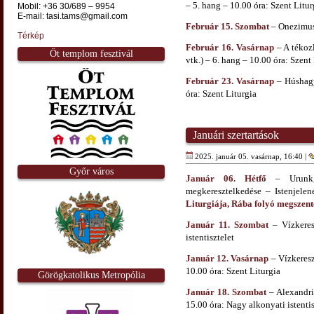
– 5. hang – 10.00 óra: Szent Litur
Mobil: +36 30/689 – 9954
E-mail: tasi.tams@gmail.com
Február 15. Szombat
– Onezimus
Térkép
Február 16. Vasárnap
– A tékozl
Öt templom fesztivál
vtk.) – 6. hang – 10.00 óra: Szent
Február 23. Vasárnap
– Húshagyó
óra: Szent Liturgia
Januári szertartások
2025. január 05. vasárnap, 16:40 |
Győr város
Január 06. Hétfő
– Urunk, 
megkeresztelkedése – Istenjelen
Liturgiája, Rába folyó megszent
Január 11. Szombat
– Vízkeres
istentisztelet
Január 12. Vasárnap
– Vízkeresz
10.00 óra: Szent Liturgia
Görögkatolikus Metropólia
Január 18. Szombat
– Alexandri
15.00 óra: Nagy alkonyati istentis