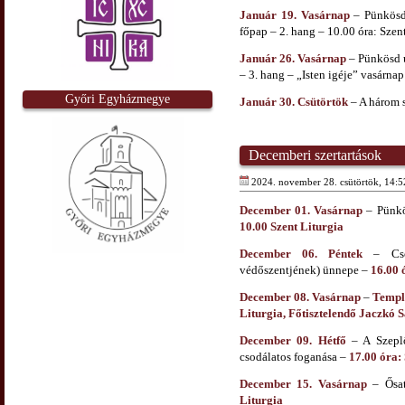
Január 19. Vasárnap
– Pünkösd 
főpap – 2. hang – 10.00 óra: Szen
Január 26. Vasárnap
– Pünkösd u
– 3. hang – „Isten igéje” vasárnap
Győri Egyházmegye
Január 30. Csütörtök
– A három s
Decemberi szertartások
2024. november 28. csütörtök, 14:5
December 01. Vasárnap
– Pünkö
10.00 Szent Liturgia
December 06. Péntek
– Csod
védőszentjének) ünnepe –
16.00 
December 08. Vasárnap
–
Templo
Liturgia, Főtisztelendő Jaczkó 
December 09. Hétfő
– A Szeplő
csodálatos foganása –
17.00 óra:
December 15. Vasárnap
– Ősat
Liturgia