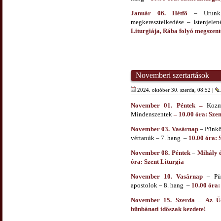
Január 06. Hétfő
– Urunk, 
megkeresztelkedése – Istenjelen
Liturgiája, Rába folyó megszent
Novemberi szertartások
2024. október 30. szerda, 08:52 |
November 01. Péntek –
Kozm
Mindenszentek
– 10.00 óra:
Szen
November 03. Vasárnap
– Pünkös
vértanúk – 7. hang
–
10.00 óra: 
November 08. Péntek
–
Mihály é
óra: Szent Liturgia
November 10. Vasárnap
– Pün
apostolok – 8. hang –
10.00 óra:
November 15. Szerda – Az Üdv
bűnbánati időszak kezdete!