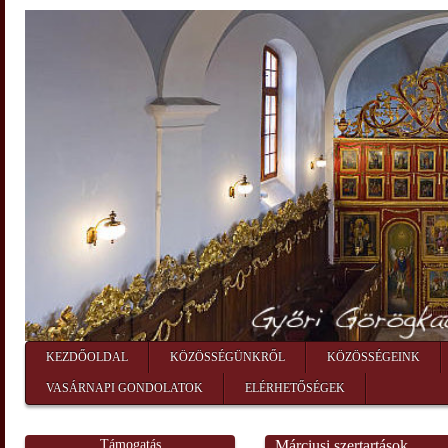
KEZDŐOLDAL
KÖZÖSSÉGÜNKRŐL
KÖZÖSSÉGEINK
VASÁRNAPI GONDOLATOK
ELÉRHETŐSÉGEK
Támogatás
Márciusi szertartások