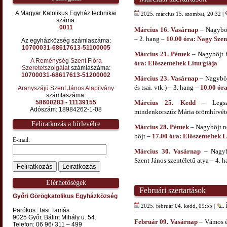
A Magyar Katolikus Egyház technikai
2025. március 15. szombat, 20:32 |
száma:
0011
Március 16. Vasárnap
– Nagyböj
– 2. hang –
10.00 óra: Nagy Szen
Az egyházközség számlaszáma:
10700031-68617613-51100005
Március 21. Péntek
– Nagyböjt h
A Reménység Szent Flóra
óra: Előszenteltek Liturgiája
Szeretetszolgálat
számlaszáma:
10700031-68617613-51200002
Március 23. Vasárnap
– Nagyböj
és tsai. vtk.) – 3. hang –
10.00 óra
Aranyszájú Szent János Alapítvány
számlaszáma:
58600283 - 11139155
Március 25. Kedd
– Legsze
Adószám: 18984262-1-08
mindenkorszűz Mária örömhírvét
Feliratkozás a hírlevélre
Március 28. Péntek
– Nagyböjt ne
böjt –
17.00 óra: Előszenteltek L
E-mail:
Március 30. Vasárnap
– Nagybö
Szent János szentéletű atya – 4. 
Elérhetőségek
Februári szertartások
Győri Görögkatolikus Egyházközség
2025. február 04. kedd, 09:55 |
Í
Parókus: Tasi Tamás
9025 Győr, Bálint Mihály u. 54.
Február 09. Vasárnap
– Vámos és
Telefon: 06 96/ 311 – 499