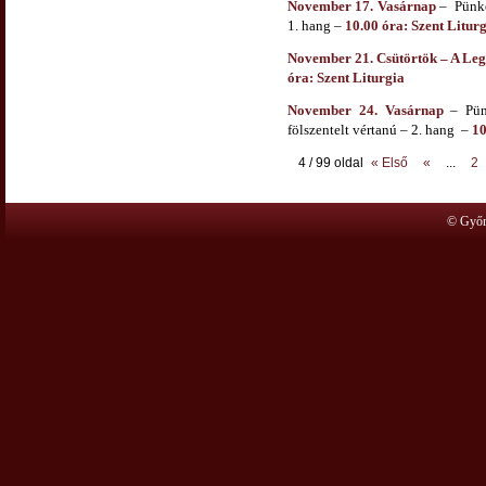
November 17. Vasárnap
– Pünkö
1. hang
–
10.00 óra: Szent Litur
November 21. Csütörtök –
A Leg
óra: Szent Liturgia
November 24. Vasárnap
– Pün
fölszentelt vértanú – 2. hang
–
10
4 / 99 oldal
« Első
«
...
2
© Győr