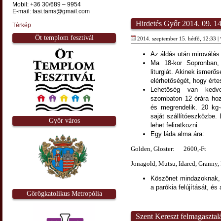
Mobil: +36 30/689 – 9954
E-mail: tasi.tams@gmail.com
Hirdetés Győr 2014. 09. 14
Térkép
Öt templom fesztivál
2014. szeptember 15. hétfő, 12:33 |
Az áldás után miroválás 
Ma 18-kor Sopronban
liturgiát. Akinek ismer
elérhetőségét, hogy érte
Lehetőség van kedve
szombaton 12 órára hozz
és megrendelik. 20 kg-
saját szállítóeszközbe. 
Győr város
lehet feliratkozni.
Egy láda alma ára: J
Golden, Gloster: 2600,-Ft
Jonagold, Mutsu, Idared, Granny,
Köszönet mindazoknak, 
a parókia felújítását, és
Görögkatolikus Metropólia
Szent Kereszt felmagasztal