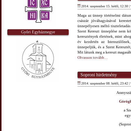
2014. szeptember 15. hétfő, 12:30 |
Maga az ünnep történelmi dátum
császár jóváhagyásával kereste
ünnepélyesen méltó tiszteletadás
Szent Kereszt ünneplése nem köt
Győri Egyházmegye
keresztények életének, mint aho
év kezdetén az Istenszülőnek
ünnepeljük, és a Szent Keresztét,
Mit látunk meg a kereszt magasá
Olvasson tovább…
Soproni hirdetmény
2014. szeptember 08. hétfő, 23:42 |
Aranyszá
Görögk
a Sz
egy
(Sopron