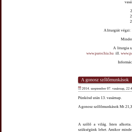
vasá
2
2
2
A liturgiát végzi:
Minden
A liturgia 
www.parochia.hu
ill.
www.pa
Informác
A gonosz szőlőmunkások
2014. szeptember 07. vasárnap, 22:
Pünkösd után 13. vasárnap.
A gonosz szőlőmunkások Mt 21,3
A szőlő a világ. Isten alkotta
szükségünk lehet. Amikor mindenn