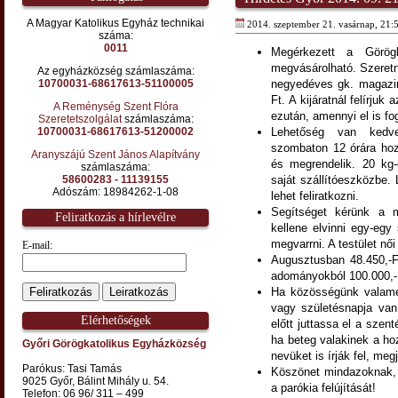
A Magyar Katolikus Egyház technikai
2014. szeptember 21. vasárnap, 21:
száma:
0011
Megérkezett a Görögk
megvásárolható. Szeretné
Az egyházközség számlaszáma:
10700031-68617613-51100005
negyedéves gk. magazint
Ft. A kijáratnál felírjuk
A Reménység Szent Flóra
ezután, amennyi el is fo
Szeretetszolgálat
számlaszáma:
10700031-68617613-51200002
Lehetőség van kedve
szombaton 12 órára hozz
Aranyszájú Szent János Alapítvány
és megrendelik. 20 kg-
számlaszáma:
58600283 - 11139155
saját szállítóeszközbe. 
Adószám: 18984262-1-08
lehet feliratkozni.
Segítséget kérünk a m
Feliratkozás a hírlevélre
kellene elvinni egy-egy
megvarrni. A testület nő
E-mail:
Augusztusban 48.450,-F
adományokból 100.000,-
Ha közösségünk valamel
vagy születésnapja van,
Elérhetőségek
előtt juttassa el a szen
ha beteg valakinek a ho
Győri Görögkatolikus Egyházközség
nevüket is írják fel, me
Parókus: Tasi Tamás
Köszönet mindazoknak, 
9025 Győr, Bálint Mihály u. 54.
a parókia felújítását!
Telefon: 06 96/ 311 – 499