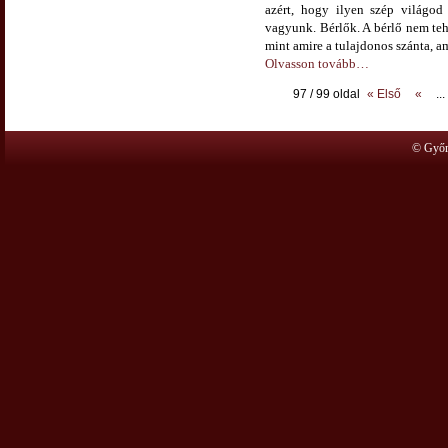
azért, hogy ilyen szép világod
vagyunk. Bérlők. A bérlő nem teh
mint amire a tulajdonos szánta, a
Olvasson tovább…
97 / 99 oldal
« Első
«
...
© Győr