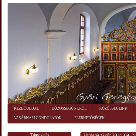
KEZDŐOLDAL
KÖZÖSSÉGÜNKRŐL
KÖZÖSSÉGEINK
VASÁRNAPI GONDOLATOK
ELÉRHETŐSÉGEK
Támogatás
Hirdetés Győr 2014. 09. 21