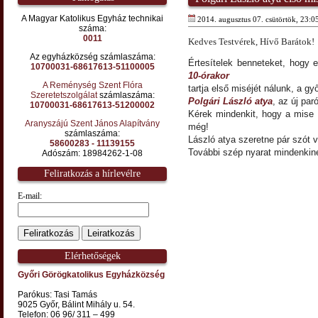
A Magyar Katolikus Egyház technikai
2014. augusztus 07. csütörtök, 23:0
száma:
0011
Kedves Testvérek, Hívő Barátok!
Az egyházközség számlaszáma:
Értesítelek benneteket, hogy
10700031-68617613-51100005
10-órakor
A Reménység Szent Flóra
tartja első miséjét nálunk, a g
Szeretetszolgálat
számlaszáma:
Polgári László atya
, az új pa
10700031-68617613-51200002
Kérek mindenkit, hogy a mise 
Aranyszájú Szent János Alapítvány
még!
számlaszáma:
László atya szeretne pár szót v
58600283 - 11139155
További szép nyarat mindenkin
Adószám: 18984262-1-08
Feliratkozás a hírlevélre
E-mail:
Elérhetőségek
Győri Görögkatolikus Egyházközség
Parókus: Tasi Tamás
9025 Győr, Bálint Mihály u. 54.
Telefon: 06 96/ 311 – 499