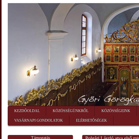
KEZDŐOLDAL
KÖZÖSSÉGÜNKRŐL
KÖZÖSSÉGEINK
VASÁRNAPI GONDOLATOK
ELÉRHETŐSÉGEK
Támogatás
Polgári László atya első m