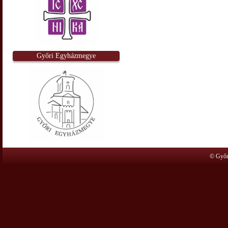
Győri Egyházmegye
© Győr