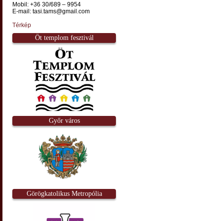
Mobil: +36 30/689 – 9954
E-mail: tasi.tams@gmail.com
Térkép
Öt templom fesztivál
Győr város
Görögkatolikus Metropólia