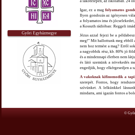
a lakótelepen, az iskolában. 24 ór
Igaz, ez a mag
folyamatos gondo
Ilyen gondozás az igényesen vál
a folyamatos ima és jócselekedet,
a Kossuth rádióban: Reggeli imád
Győri Egyházmegye
Jézus azzal fejezi be a példabes
meg!” Mit hallottunk meg ebből a
nem hoz termést a mag? Erről sok
a nagyobbik rész, kb. 80% jó föld
és a mindennapi életben nem látj
és látó szemünk a növekedés meg
engedjük, hogy elkérgesedjen a sz
A vakoknak kifinomodik a tapi
szerepét. Fontos, hogy rendsze
szívünket. A lelkünkkel lássu
mindarra, ami igazán fontos a bo
© Győr