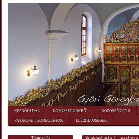
KEZDŐOLDAL
KÖZÖSSÉGÜNKRŐL
KÖZÖSSÉGEINK
VASÁRNAPI GONDOLATOK
ELÉRHETŐSÉGEK
Támogatás
Pünkösd után 21. vasárnap