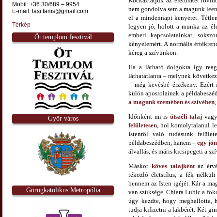
Kockáztatjuk az életünket rövid
Mobil: +36 30/689 – 9954
nem gondolva sem a magunk leend
E-mail: tasi.tams@gmail.com
el a mindennapi kenyeret. Tétl
Térkép
legyen jó, holott a munka az él
emberi kapcsolatainkat, sokszo
Öt templom fesztivál
kényelemért. A normális értékrend
kéreg a szívünkön.
Ha a látható dolgokra így rea
láthatatlanra – melynek követke
– még kevésbé érzékeny. Ezért i
külön apostolainak a példabeszéd
a magunk szemében és szívében
Időnként mi is
útszéli talaj
vagy
Győr város
felületesen
, hol komolytalanul le
Istenről való tudásunk felül
példabeszédben, hanem –
egy jó
álvallás, és máris kicsipegeti a sz
Máskor
köves talajként
az érvé
tékozló életstílus, a fék nélkü
bennem az Isten igéjét. Kár a ma
Görögkatolikus Metropólia
van szüksége. Chiara Lubic a fok
úgy kezdte, hogy meghallotta, 
tudja kifizetni a lakbérét. Két g