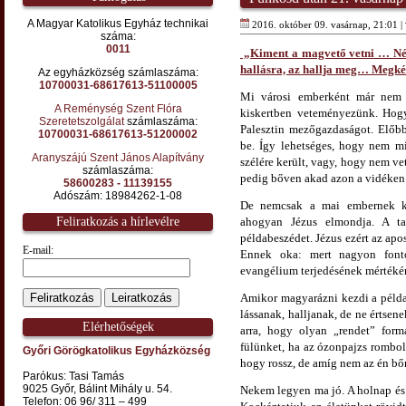
A Magyar Katolikus Egyház technikai
2016. október 09. vasárnap, 21:01 |
száma:
0011
„Kiment a magvető vetni … Néme
hallásra, az hallja meg… Megkérg
Az egyházközség számlaszáma:
10700031-68617613-51100005
Mi városi emberként már nem 
A Reménység Szent Flóra
kiskertben veteményezünk. Hogy 
Szeretetszolgálat
számlaszáma:
Palesztin mezőgazdaságot. Előbb
10700031-68617613-51200002
be. Így lehetséges, hogy nem mi
Aranyszájú Szent János Alapítvány
szélére került, vagy, hogy nem ve
számlaszáma:
pedig bőven akad azon a vidéken
58600283 - 11139155
Adószám: 18984262-1-08
De nemcsak a mai embernek kel
Feliratkozás a hírlevélre
ahogyan Jézus elmondja. A ta
példabeszédet. Jézus ezért az apo
E-mail:
Ennek oka: mert nagyon fonto
evangélium terjedésének mértékér
Amikor magyarázni kezdi a példab
lássanak, halljanak, de ne értsen
Elérhetőségek
arra, hogy olyan „rendet” for
fülünket, ha az ózonpajzs rombol
Győri Görögkatolikus Egyházközség
hogy rossz, de amíg nem az én bő
Parókus: Tasi Tamás
9025 Győr, Bálint Mihály u. 54.
Nekem legyen ma jó. A holnap és 
Telefon: 06 96/ 311 – 499