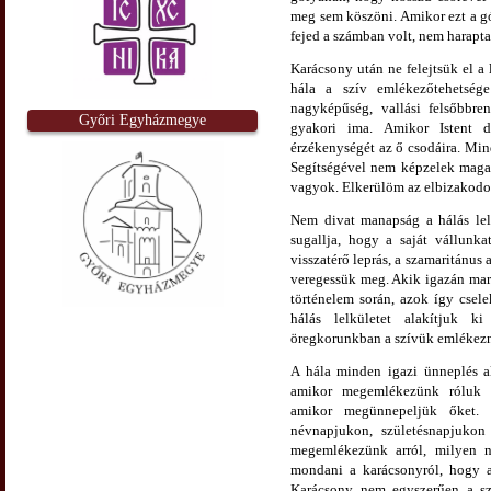
meg sem köszöni. Amikor ezt a gó
fejed a számban volt, nem harapta
Karácsony után ne felejtsük el a 
hála a szív emlékezőtehetség
nagyképűség, vallási felsőbbre
Győri Egyházmegye
gyakori ima. Amikor Istent
érzékenységét az ő csodáira. Mi
Segítségével nem képzelek maga
vagyok. Elkerülöm az elbizakodot
Nem divat manapság a hálás lel
sugallja, hogy a saját vállunka
visszatérő leprás, a szamaritánus 
veregessük meg. Akik igazán mara
történelem során, azok így csel
hálás lelkületet alakítjuk 
öregkorunkban a szívük emlékezni
A hála minden igazi ünneplés a
amikor megemlékezünk róluk n
amikor megünnepeljük őket. H
névnapjukon, születésnapjukon 
megemlékezünk arról, milyen n
mondani a karácsonyról, hogy a 
Karácsony nem egyszerűen a sze