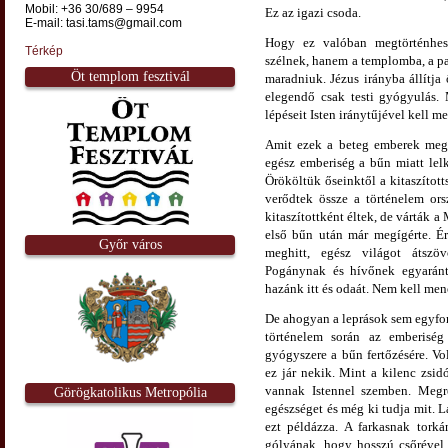
Mobil: +36 30/689 – 9954
Ez az igazi csoda.
E-mail: tasi.tams@gmail.com
Hogy ez valóban megtörténhes
Térkép
szélnek, hanem a templomba, a p
Öt templom fesztivál
maradniuk. Jézus irányba állítja
elegendő csak testi gyógyulás. 
lépéseit Isten iránytűjével kell m
Amit ezek a beteg emberek megél
egész emberiség a bűn miatt lelk
Örököltük őseinktől a kitaszítot
verődtek össze a történelem or
kitaszítottként éltek, de várták a
első bűn után már megígérte. É
Győr város
meghitt, egész világot átszö
Pogánynak és hívőnek egyaránt
hazánk itt és odaát. Nem kell me
De ahogyan a leprások sem egyf
történelem során az emberiség
gyógyszere a bűn fertőzésére. V
ez jár nekik. Mint a kilenc zsid
vannak Istennel szemben. Megren
Görögkatolikus Metropólia
egészséget és még ki tudja mit. L
ezt példázza. A farkasnak tork
gólyának, hogy hosszú csőrével v