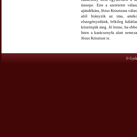
ünnepe. Erre a szeretetre válas
ajándékára, Jézus Krisztusra vál
alól hiányzik az ima, amiko
elszegényedünk, lelkileg hálátl
köszönjük meg. Jó lenne, ha ebb
Isten a karácsonyfa alatt nemc
Jézus Krisztust is.
© Győr