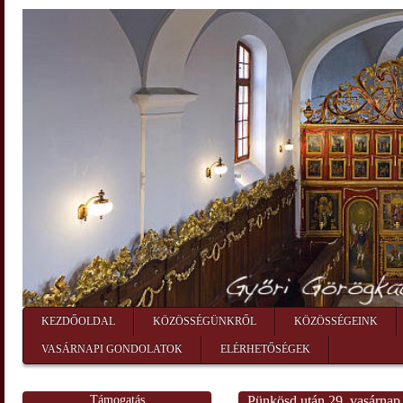
KEZDŐOLDAL
KÖZÖSSÉGÜNKRŐL
KÖZÖSSÉGEINK
VASÁRNAPI GONDOLATOK
ELÉRHETŐSÉGEK
Támogatás
Pünkösd után 29. vasárnap.