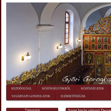
KEZDŐOLDAL
KÖZÖSSÉGÜNKRŐL
KÖZÖSSÉGEINK
VASÁRNAPI GONDOLATOK
ELÉRHETŐSÉGEK
Támogatás
Szent István vértanú Dece