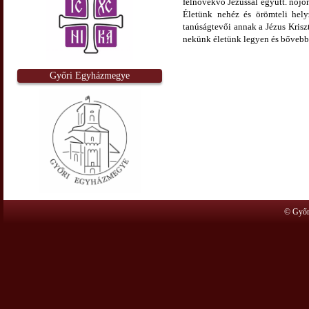
felnövekvő Jézussal együtt. nőjön
Életünk nehéz és örömteli hely
tanúságtevői annak a Jézus Kriszt
nekünk életünk legyen és bővebb
Győri Egyházmegye
© Győr