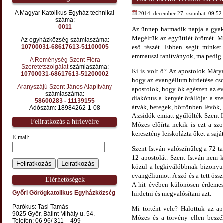
A Magyar Katolikus Egyház technikai
2014. december 27. szombat, 09:52 
száma:
0011
Az ünnep harmadik napja a gyakor
Megéltük az együttlét örömét. Mo
Az egyházközség számlaszáma:
10700031-68617613-51100005
eső részét. Ebben segít minket
emmauszi tanítványok, ma pedig S
A Reménység Szent Flóra
Szeretetszolgálat
számlaszáma:
Ki is volt ő? Az apostolok Mátyá
10700031-68617613-51200002
hogy az evangélium hirdetése cso
Aranyszájú Szent János Alapítvány
apostolok, hogy ők egészen az e
számlaszáma:
diakónus a kenyér őrállója: a sze
58600283 - 11139155
árvák, betegek, börtönben lévők, 
Adószám: 18984262-1-08
A zsidók emiatt gyűlölték Szent Is
Feliratkozás a hírlevélre
Mózes előírta nekik is ezt a szo
keresztény leiskolázta őket a saj
E-mail:
Szent István valószínűleg a 72 t
12 apostolát. Szent István nem k
közül a legkiválóbbnak bizonyult
evangéliumot. A szó és a tett ös
Elérhetőségek
A hit évében különösen érdemes 
Győri Görögkatolikus Egyházközség
hirdetni és megvalósítani azt.
Parókus: Tasi Tamás
Mi történt vele? Halottuk az apo
9025 Győr, Bálint Mihály u. 54.
Mózes és a törvény ellen beszé
Telefon: 06 96/ 311 – 499